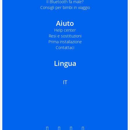
Il Bluetooth fa male?
Consigli per bimbi in viaggio
Aiuto
Help center
Resi e sostituzioni
Prima installazione
Contattaci
Lingua
IT
F
T
I
L