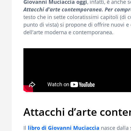
Giovanni Muciaccia oggi
, infatti, è anche s
Attacchi d’arte contemporanea. Per compren
testo che in sette coloratissimi capitoli (di
punto di vista) si propone di offrire nuovi e
dell’arte moderna e contemporanea.
Attacchi d’arte con
Il
libro di Giovanni Muciaccia
nasce dalla 