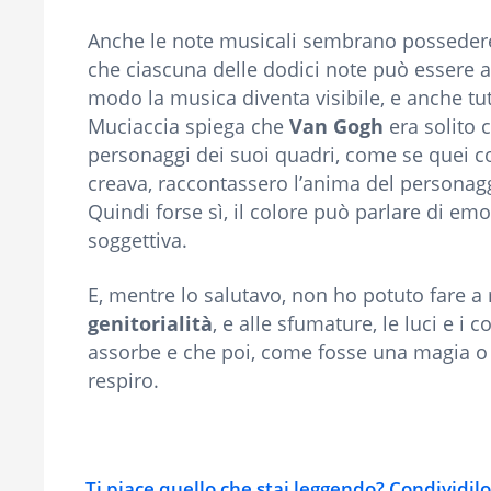
Anche le note musicali sembrano possedere 
che ciascuna delle dodici note può essere a
modo la musica diventa visibile, e anche tut
Muciaccia spiega che
Van Gogh
era solito 
personaggi dei suoi quadri, come se quei colo
creava, raccontassero l’anima del personag
Quindi forse sì, il colore può parlare di e
soggettiva.
E, mentre lo salutavo, non ho potuto fare a 
genitorialità
, e alle sfumature, le luci e i
assorbe e che poi, come fosse una magia o un
respiro.
Ti piace quello che stai leggendo? Condividilo