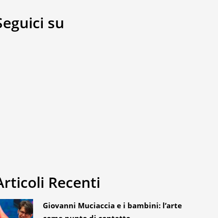
accetto
di
Seguici su
ricevere
via
mail
i
contenuti
del
blog
di
Tata
Articoli Recenti
Giovanni Muciaccia e i bambini: l’arte