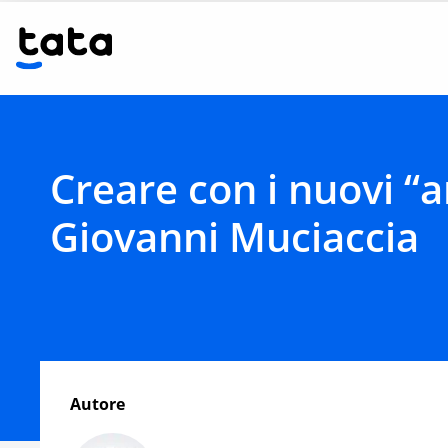
Creare con i nuovi “a
Giovanni Muciaccia
Autore