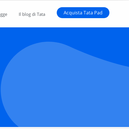
Acquista Tata Pad
egge
Il blog di Tata