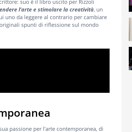
crittore: suo è il libro uscito per Rizzoli
dere l’arte e stimolare la creatività
, un
 cui uno da leggere al contrario per cambiare
 originali spunti di riflessione sul mondo
temporanea
sua passione per l’arte contemporanea, di