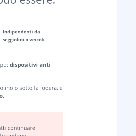
Indipendenti da
seggiolini o veicoli
ppo:
dispositivi anti
olino o sotto la fodera, e
o
.
tti continuare
i abbandono