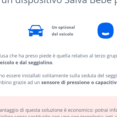
Un optional
del veicolo
fusa che ha preso piede è quella relativo al terzo gru
icolo e dal seggiolino
.
ono essere installati solitamente sulla seduta del seggi
ambino grazie ad un
sensore di pressione o capacitiv
vantaggio di questa soluzione è economico: potrai infa
eggiolino senza sostituirlo con uno con tecnologia ant