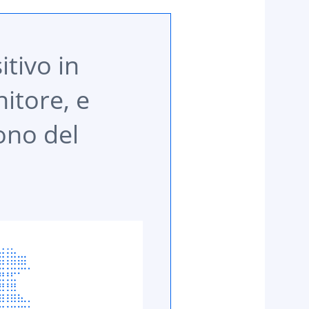
tivo in
itore, e
ono del